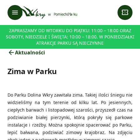
menu
confirmation_number
ZAPRASZAMY OD WTORKU DO PIĄTKU: 11:00 – 18:00 ORAZ
SOBOTY, NIEDZIELE I ŚWIĘTA: 10:00 – 18:00. W PONIEDZIAŁKI
ATRAKCJE PARKU SĄ NIECZYNNE
arrow_back
Aktualności
Zima w Parku
Do Parku Dolina Wkry zawitała zima. Takiej ilości śniegu nie
widzieliśmy na tym terenie od kilku lat. Po jesiennych,
ciepłych barwach i listopadowej szarości, przyszedł czas na
podziwianie białej pierzynki, którą pokryły się parkowe
instalacje i rzeźby. Można spokojnie spacerować po Parku,
lepić bałwana, podziwiać zimowy krajobraz. Na zdjęciu
obok jeden z parkowych mostków w zimowej szacie.