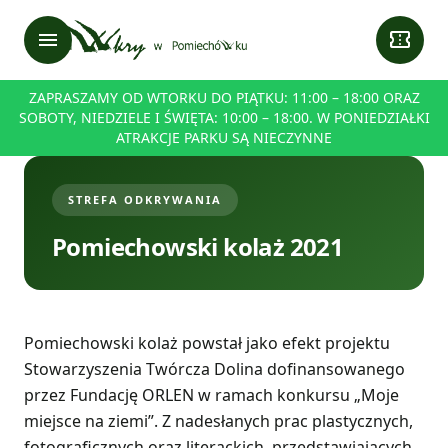
menu
confirmation_number
ZAPRASZAMY OD WTORKU DO PIĄTKU: 11:00 – 18:00 ORAZ
SOBOTY, NIEDZIELE I ŚWIĘTA: 10:00 – 18:00. W PONIEDZIAŁKI
ATRAKCJE PARKU SĄ NIECZYNNE
STREFA ODKRYWANIA
Pomiechowski kolaż 2021
Pomiechowski kolaż powstał jako efekt projektu
Stowarzyszenia Twórcza Dolina dofinansowanego
przez Fundację ORLEN w ramach konkursu „Moje
miejsce na ziemi”. Z nadesłanych prac plastycznych,
fotograficznych oraz literackich, przedstawiających