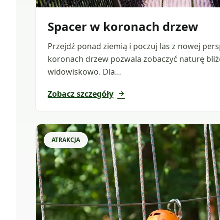
Spacer w koronach drzew
Przejdź ponad ziemią i poczuj las z nowej per
koronach drzew pozwala zobaczyć naturę bliżej
widowiskowo. Dla…
Zobacz szczegóły
arrow_forward
ATRAKCJA