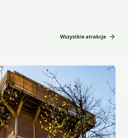
arrow_forward
Wszystkie atrakcje