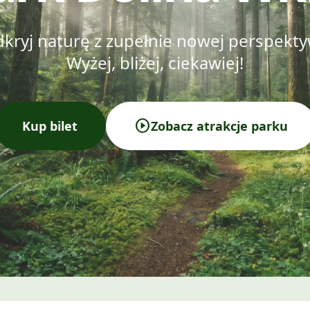
kryj naturę z zupełnie nowej perspekt
Wyżej, bliżej, ciekawiej!
play_circle
Kup bilet
Zobacz atrakcje parku