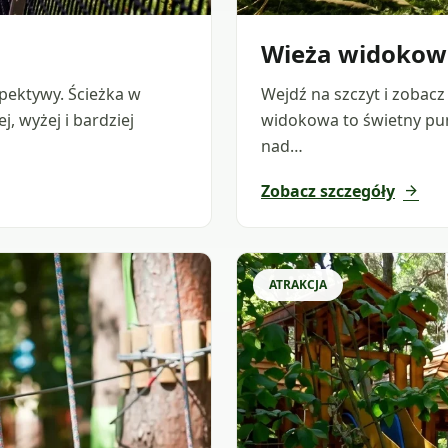
Wieża widokow
spektywy. Ścieżka w
Wejdź na szczyt i zobacz
, wyżej i bardziej
widokowa to świetny pun
nad…
Zobacz szczegóły
arrow_forward
ATRAKCJA