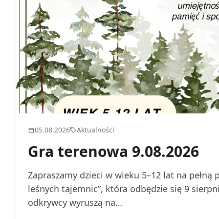
05.08.2026
Aktualności
calendar_today
sell
Gra terenowa 9.08.2026
Zapraszamy dzieci w wieku 5–12 lat na pełną 
leśnych tajemnic”, która odbędzie się 9 sierp
odkrywcy wyruszą na…