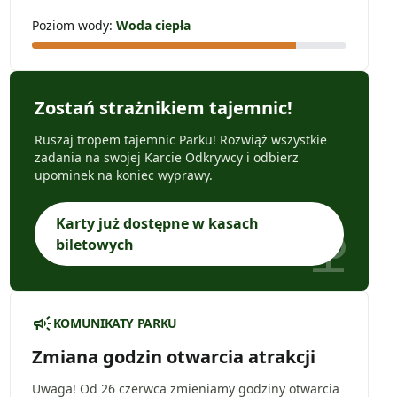
Poziom wody:
Woda ciepła
Zostań strażnikiem tajemnic!
Ruszaj tropem tajemnic Parku! Rozwiąż wszystkie
zadania na swojej Karcie Odkrywcy i odbierz
upominek na koniec wyprawy.
Karty już dostępne w kasach
nature
biletowych
campaign
KOMUNIKATY PARKU
Zmiana godzin otwarcia atrakcji
Uwaga! Od 26 czerwca zmieniamy godziny otwarcia