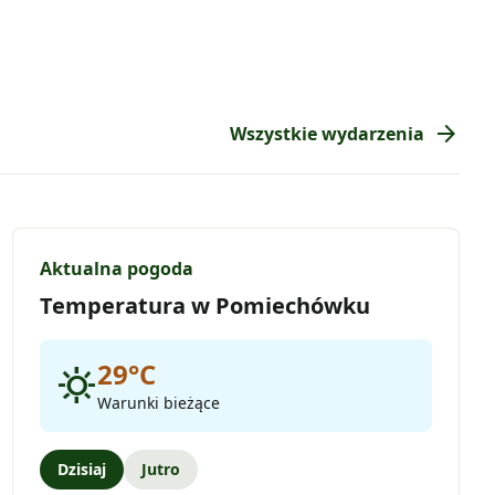
arrow_forward
Wszystkie wydarzenia
Aktualna pogoda
Temperatura w Pomiechówku
29°C
sunny
Warunki bieżące
Dzisiaj
Jutro