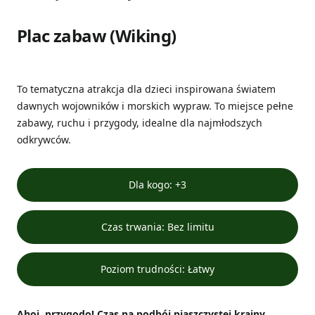
Plac zabaw (Wiking)
To tematyczna atrakcja dla dzieci inspirowana światem
dawnych wojowników i morskich wypraw. To miejsce pełne
zabawy, ruchu i przygody, idealne dla najmłodszych
odkrywców.
Dla kogo: +3
Czas trwania: Bez limitu
Poziom trudności: Łatwy
Ahoj, przygodo! Czas na podbój piaszczystej krainy