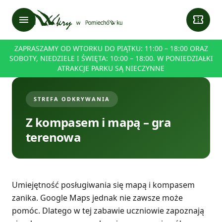
menu
confirmation_number
ZAPRASZAMY OD WTORKU DO PIĄTKU: 11:00 – 18:00 ORAZ
SOBOTY, NIEDZIELE I ŚWIĘTA: 10:00 – 18:00. W PONIEDZIAŁKI
ATRAKCJE PARKU SĄ NIECZYNNE
STREFA ODKRYWANIA
Z kompasem i mapą – gra
terenowa
Umiejętność posługiwania się mapą i kompasem
zanika. Google Maps jednak nie zawsze może
pomóc. Dlatego w tej zabawie uczniowie zapoznają