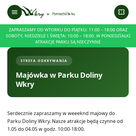
menu
confirmation_number
ZAPRASZAMY OD WTORKU DO PIĄTKU: 11:00 – 18:00 ORAZ
SOBOTY, NIEDZIELE I ŚWIĘTA: 10:00 – 18:00. W PONIEDZIAŁKI
ATRAKCJE PARKU SĄ NIECZYNNE
STREFA ODKRYWANIA
Majówka w Parku Doliny
Wkry
Serdecznie zapraszamy w weeeknd majowy do
Parku Doliny Wkry. Nasze atrakcje będą czynne od
1.05 do 04.05 w godz. 10:00-18:00.