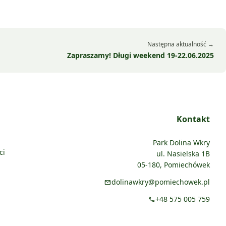
Następna aktualność →
Zapraszamy! Długi weekend 19-22.06.2025
Kontakt
Park Dolina Wkry
ci
ul. Nasielska 1B
05-180, Pomiechówek
dolinawkry@pomiechowek.pl
mail
+48 575 005 759
call