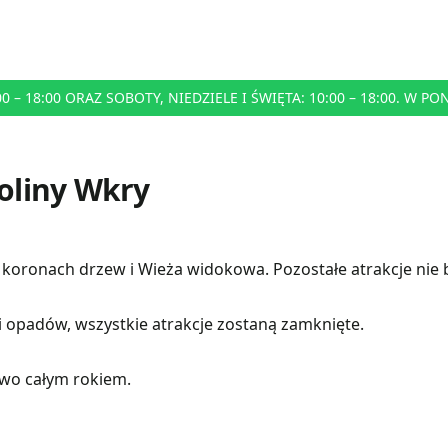
– 18:00 ORAZ SOBOTY, NIEDZIELE I ŚWIĘTA: 10:00 – 18:00. W P
oliny Wkry
koronach drzew i Wieża widokowa. Pozostałe atrakcje nie 
 opadów, wszystkie atrakcje zostaną zamknięte.
wo całym rokiem.