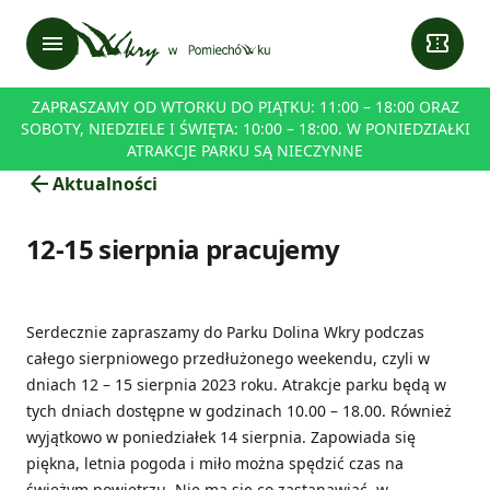
menu
confirmation_number
ZAPRASZAMY OD WTORKU DO PIĄTKU: 11:00 – 18:00 ORAZ
SOBOTY, NIEDZIELE I ŚWIĘTA: 10:00 – 18:00. W PONIEDZIAŁKI
ATRAKCJE PARKU SĄ NIECZYNNE
arrow_back
Aktualności
12-15 sierpnia pracujemy
Serdecznie zapraszamy do Parku Dolina Wkry podczas
całego sierpniowego przedłużonego weekendu, czyli w
dniach 12 – 15 sierpnia 2023 roku. Atrakcje parku będą w
tych dniach dostępne w godzinach 10.00 – 18.00. Również
wyjątkowo w poniedziałek 14 sierpnia. Zapowiada się
piękna, letnia pogoda i miło można spędzić czas na
świeżym powietrzu. Nie ma się co zastanawiać, w