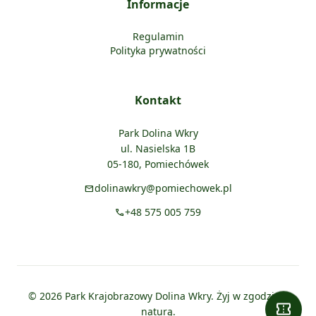
Informacje
Regulamin
Polityka prywatności
Kontakt
Park Dolina Wkry
ul. Nasielska 1B
05-180, Pomiechówek
dolinawkry@pomiechowek.pl
mail
+48 575 005 759
call
© 2026 Park Krajobrazowy Dolina Wkry. Żyj w zgodzie z
confirmation_number
naturą.