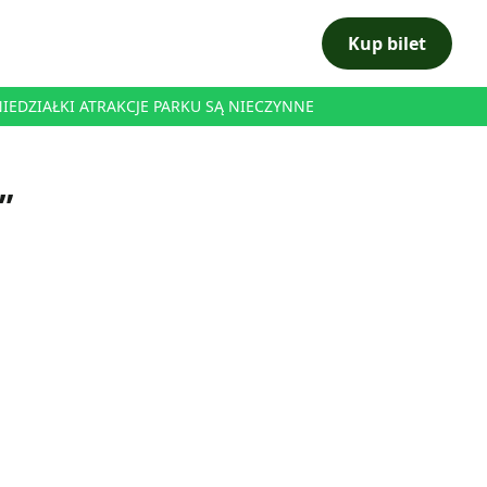
Kup bilet
ONIEDZIAŁKI ATRAKCJE PARKU SĄ NIECZYNNE
”