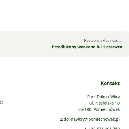
Następna aktualność →
Przedłużony weekend 8-11 czerwca
Kontakt
Park Dolina Wkry
ci
ul. Nasielska 1B
05-180, Pomiechówek
dolinawkry@pomiechowek.pl
mail
+48 575 005 759