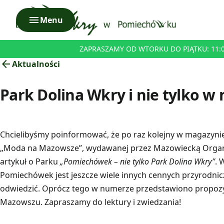
menu
Menu
ZAPRASZAMY OD WTORKU DO PIĄTKU: 11:00 
arrow_back
Aktualności
Park Dolina Wkry i nie tylko 
Chcielibyśmy poinformować, że po raz kolejny w magazyni
„Moda na Mazowsze”, wydawanej przez Mazowiecką Organiz
artykuł o Parku
„Pomiechówek – nie tylko Park Dolina Wkry”
. 
Pomiechówek jest jeszcze wiele innych cennych przyrodnic
odwiedzić. Oprócz tego w numerze przedstawiono propoz
Mazowszu. Zapraszamy do lektury i zwiedzania!