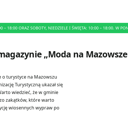
– 18:00 ORAZ SOBOTY, NIEDZIELE I ŚWIĘTA: 10:00 – 18:00. W P
w magazynie „Moda na Mazowsze
e o turystyce na Mazowszu
ację Turystyczną ukazał się
Warto wiedzieć, że w gminie
zo zakątków, które warto
ycję wiosennych wypraw po