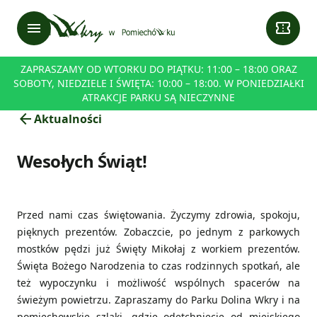
menu
confirmation_number
ZAPRASZAMY OD WTORKU DO PIĄTKU: 11:00 – 18:00 ORAZ
SOBOTY, NIEDZIELE I ŚWIĘTA: 10:00 – 18:00. W PONIEDZIAŁKI
ATRAKCJE PARKU SĄ NIECZYNNE
arrow_back
Aktualności
Wesołych Świąt!
Przed nami czas świętowania. Życzymy zdrowia, spokoju,
pięknych prezentów. Zobaczcie, po jednym z parkowych
mostków pędzi już Święty Mikołaj z workiem prezentów.
Święta Bożego Narodzenia to czas rodzinnych spotkań, ale
też wypoczynku i możliwość wspólnych spacerów na
świeżym powietrzu. Zapraszamy do Parku Dolina Wkry i na
pomiechowskie szlaki, gdzie odetchniecie od miejskiego