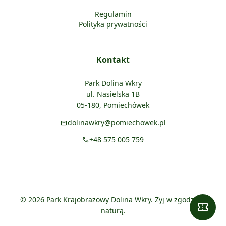
Regulamin
Polityka prywatności
Kontakt
Park Dolina Wkry
ul. Nasielska 1B
05-180, Pomiechówek
dolinawkry@pomiechowek.pl
mail
+48 575 005 759
call
© 2026 Park Krajobrazowy Dolina Wkry. Żyj w zgodzie z
confirmation_number
naturą.