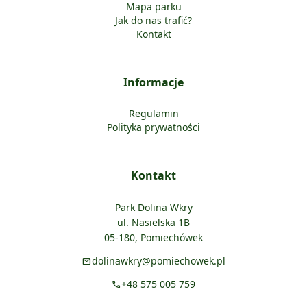
Mapa parku
Jak do nas trafić?
Kontakt
Informacje
Regulamin
Polityka prywatności
Kontakt
Park Dolina Wkry
ul. Nasielska 1B
05-180, Pomiechówek
dolinawkry@pomiechowek.pl
mail
+48 575 005 759
call