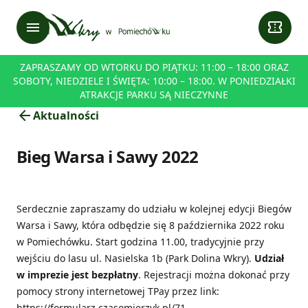
menu
confirmation_number
ZAPRASZAMY OD WTORKU DO PIĄTKU: 11:00 – 18:00 ORAZ
SOBOTY, NIEDZIELE I ŚWIĘTA: 10:00 – 18:00. W PONIEDZIAŁKI
ATRAKCJE PARKU SĄ NIECZYNNE
arrow_back
Aktualności
Bieg Warsa i Sawy 2022
Serdecznie zapraszamy do udziału w kolejnej edycji Biegów
Warsa i Sawy, która odbędzie się 8 października 2022 roku
w Pomiechówku. Start godzina 11.00, tradycyjnie przy
wejściu do lasu ul. Nasielska 1b (Park Dolina Wkry).
Udział
w imprezie jest bezpłatny
. Rejestracji można dokonać przy
pomocy strony internetowej TPay przez link:
https://formularz.czasomierzyk.pl/71