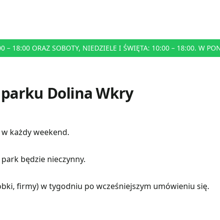
– 18:00 ORAZ SOBOTY, NIEDZIELE I ŚWIĘTA: 10:00 – 18:00. W P
parku Dolina Wkry
t w każdy weekend.
park będzie nieczynny.
obki, firmy) w tygodniu po wcześniejszym umówieniu się.