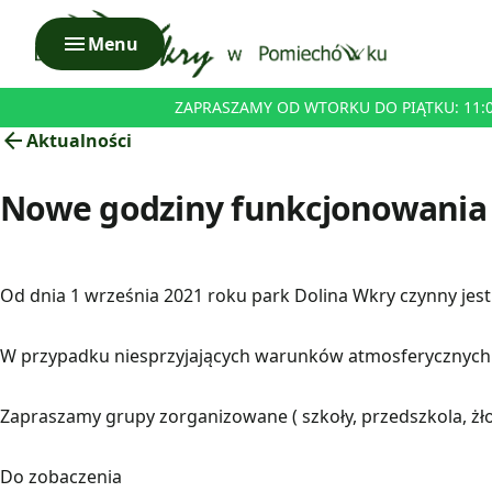
menu
Menu
ZAPRASZAMY OD WTORKU DO PIĄTKU: 11:00 
arrow_back
Aktualności
Nowe godziny funkcjonowania 
Od dnia 1 września 2021 roku park Dolina Wkry czynny jes
W przypadku niesprzyjających warunków atmosferycznych 
Zapraszamy grupy zorganizowane ( szkoły, przedszkola, żł
Do zobaczenia