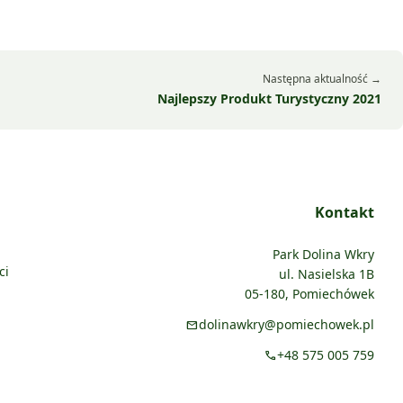
Następna aktualność →
Najlepszy Produkt Turystyczny 2021
Kontakt
Park Dolina Wkry
ci
ul. Nasielska 1B
05-180, Pomiechówek
dolinawkry@pomiechowek.pl
mail
+48 575 005 759
call