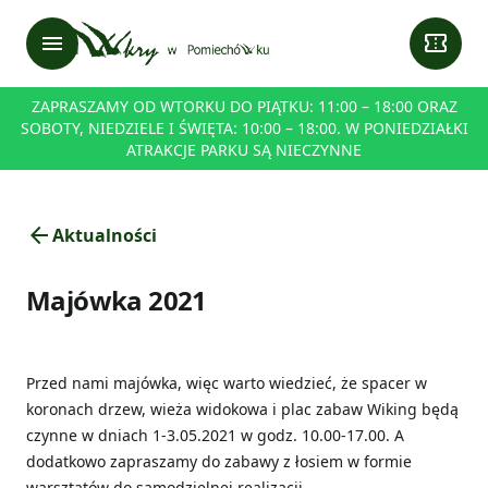
menu
confirmation_number
ZAPRASZAMY OD WTORKU DO PIĄTKU: 11:00 – 18:00 ORAZ
SOBOTY, NIEDZIELE I ŚWIĘTA: 10:00 – 18:00. W PONIEDZIAŁKI
ATRAKCJE PARKU SĄ NIECZYNNE
arrow_back
Aktualności
Majówka 2021
Przed nami majówka, więc warto wiedzieć, że spacer w
koronach drzew, wieża widokowa i plac zabaw Wiking będą
czynne w dniach 1-3.05.2021 w godz. 10.00-17.00. A
dodatkowo zapraszamy do zabawy z łosiem w formie
warsztatów do samodzielnej realizacji.