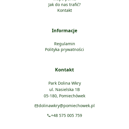
Jak do nas trafić?
Kontakt
Informacje
Regulamin
Polityka prywatności
Kontakt
Park Dolina Wkry
ul. Nasielska 1B
05-180, Pomiechówek
dolinawkry@pomiechowek.pl
mail
+48 575 005 759
call