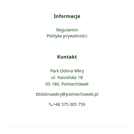
Informacje
Regulamin
Polityka prywatności
Kontakt
Park Dolina Wkry
ul. Nasielska 1B
05-180, Pomiechówek
dolinawkry@pomiechowek.pl
mail
+48 575 005 759
call