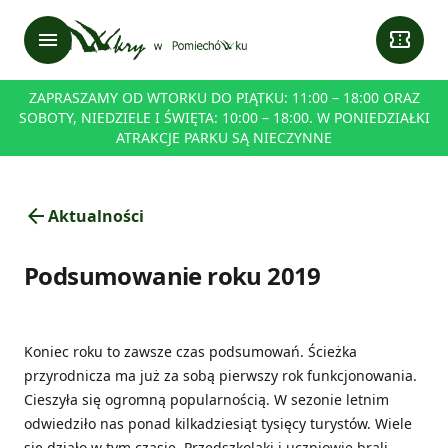
menu
confirmation_number
ZAPRASZAMY OD WTORKU DO PIĄTKU: 11:00 – 18:00 ORAZ
SOBOTY, NIEDZIELE I ŚWIĘTA: 10:00 – 18:00. W PONIEDZIAŁKI
ATRAKCJE PARKU SĄ NIECZYNNE
arrow_back
Aktualności
Podsumowanie roku 2019
Koniec roku to zawsze czas podsumowań. Ścieżka
przyrodnicza ma już za sobą pierwszy rok funkcjonowania.
Cieszyła się ogromną popularnością. W sezonie letnim
odwiedziło nas ponad kilkadziesiąt tysięcy turystów. Wiele
się działo w tym czasie. Przedszkolaki i uczniowie brali